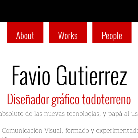
About
Works
People
Favio Gutierrez
Diseñador gráfico todoterreno
absoluto de las nuevas tecnologías, y papá al uso
y Comunicación Visual, formado y experimentado